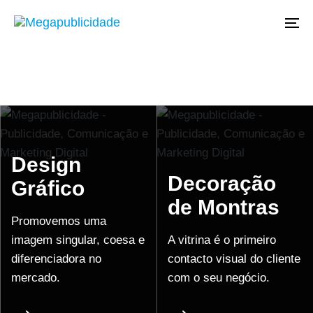
Saltar
Saltar
links
para
To
a
navegação
primária
Saltar
para
o
Design
conteúdo
Decoração
Gráfico
de Montras
Promovemos uma
imagem singular, coesa e
A vitrina é o primeiro
diferenciadora no
contacto visual do cliente
mercado.
com o seu negócio.