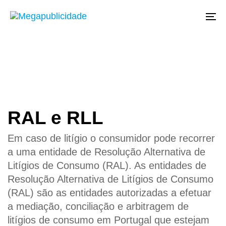
Saltar
Saltar
links
para
To
a
navegação
primária
Saltar
para
o
RAL e RLL
conteúdo
Em caso de litígio o consumidor pode recorrer
a uma entidade de Resolução Alternativa de
Litígios de Consumo (RAL). As entidades de
Resolução Alternativa de Litígios de Consumo
(RAL) são as entidades autorizadas a efetuar
a mediação, conciliação e arbitragem de
litígios de consumo em Portugal que estejam