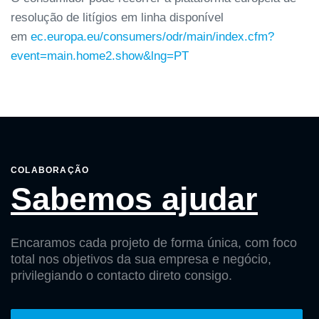
resolução de litígios em linha disponível
em
ec.europa.eu/consumers/odr/main/index.cfm?
event=main.home2.show&lng=PT
COLABORAÇÃO
Sabemos ajudar
Encaramos cada projeto de forma única, com foco
total nos objetivos da sua empresa e negócio,
privilegiando o contacto direto consigo.